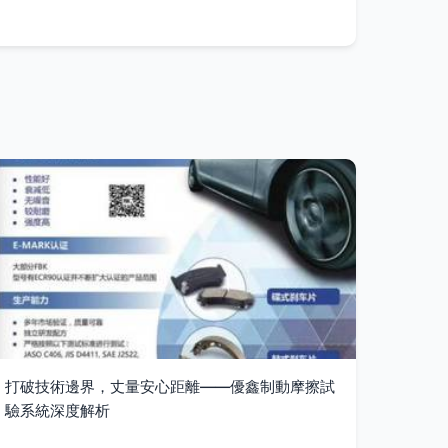
打破技術邊界，丈量安心距離——優鑫制動摩擦試
驗系統深度解析