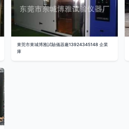
東莞市東城博雅試驗儀器廠13924345148 企業
庫