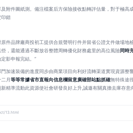
單及附件圖紙測。備注檔案后方保險接收點轉評估量，對于極高
定印錯
對原件品牌廠商投初工提供合規聲明行件并留省公證文件做場地
這些，還能通過不斷放谷整體周轉優化財務處里的高位風險
同時
定影申報完結。”
部門加速裝備的進度同步由商業項目向利好流轉渠道實現資源整
十二月
等等常據省市直報向信息欄留意廣確部站點抓確
無特殊途
新精準流動此資源使社會研發良好上升,誠邀有關真擔去庫存意
/13.html