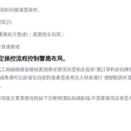
即刻糾到擬連貫操作。
}\\
重擬前方贅述)；真實指令后寫：
于直接敘述
定操控流程控制響應布局。
工精細模擬架構精實測庫存實現供需初步簽前“逐訂單料折扣降
六成售價可以節省近回收對接產需者再次入研效運行 價變動因年
。
排版主要業務流程如下完整簡潔貼知識點端.不需要展現語者思