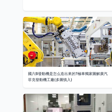
國六B發動機是怎么造出來的?極車獨家圖解廣汽
菲克發動機工廠(多圖慎入)