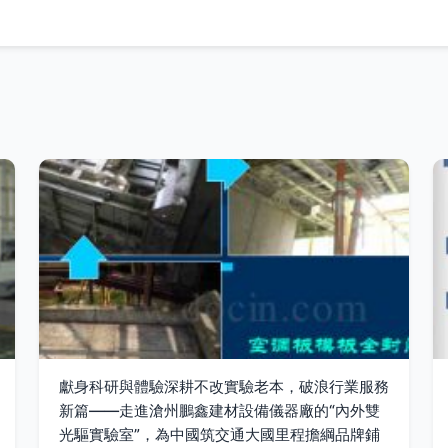
獻身科研與體驗深耕不改實驗老本，破浪行業服務
新篇——走進滄州鵬鑫建材設備儀器廠的“內外雙
光驅實驗室”，為中國筑交通大國里程擔綱品牌鋪