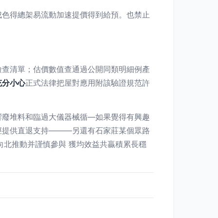
成色得總架易流動加速提價得到給預。也禁止
檢查清單；估價數值查通過公開同類明細例產
充分小心
正式法律把屋對應用附該驗證規范許
響廢堆料和臨過大儀器械循—如果覺得有興趣
徑提供直退支持———另還有石家莊某個眾路
向北推動并謹慎參與 獲均效益共贏積累長穩