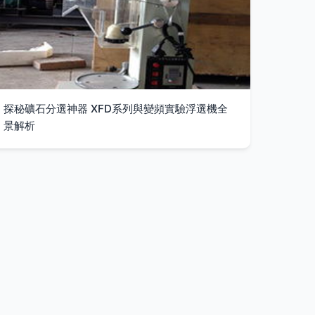
探秘礦石分選神器 XFD系列與變頻實驗浮選機全
景解析