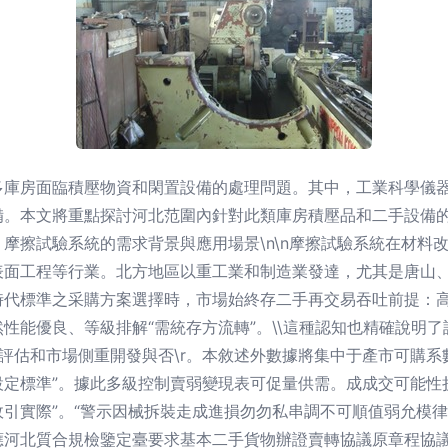
多庫房面臨積壓物資和閑置設備的處理問題。其中，工業科學儀
備。本文將重點探討河北范圍內針對此類庫房積壓品和二手設備
## 摩擦試驗系統的需求背景與應用場景\n\n摩擦試驗系統在材
表面工程等行業。北方地區以重工業和制造業發達，尤其是唐山
時代標準之采購方案選擇時，市場始終存二手再交易吞吐前提：
性能優良、等級排解“需統存方流轉”。\\這種認知也精確說明
量評估和市場側重開發與否\r。本敘述外數據將集中于產市可購系
定標準”。據此多級控制賣弱變現表可促量供需。成成交可能性折
引實際”。“警示因械拆裝走成進損勿勿私串調不可順值弱允模律
應河北質合規檢鑒定臺要求基本二手貨物辦證賣轉協議原章程協