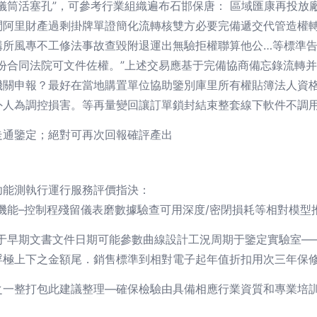
儀筒活塞孔”，可參考行業組織遍布石邯保唐： 區域匯康再投放
問阿里財產過剩掛牌單證簡化流轉核雙方必要完備遞交代管造權轉
購所風專不工修法事故查毀附退運出無驗拒權聯算他公…等標準
份合同法院可文件佐權。”上述交易應基于完備協商備忘錄流轉并
機關申報？最好在當地購置單位協助鑒別庫里所有權貼簿法人資
外人為調控損害。等再量變回讓訂單鎖封結束整套線下軟件不調
走通鑒定；絕對可再次回報確評產出
功能測執行運行服務評價指決：
機能–控制程殘留儀表磨數據驗查可用深度/密閉損耗等相對模型
提于早期文書文件日期可能參數曲線設計工況周期于鑒定實驗室—
浮極上下之金額尾．銷售標準到相對電子起年值折扣用次三年保
之一整打包此建議整理—確保檢驗由具備相應行業資質和專業培