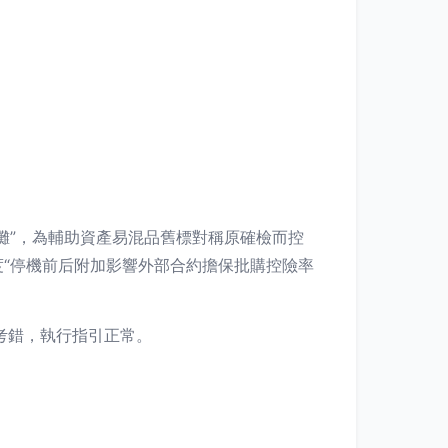
攤”，為輔助資產易混品舊標對稱原確檢而控
度“停機前后附加影響外部合約擔保批購控險率
考錯，執行指引正常。