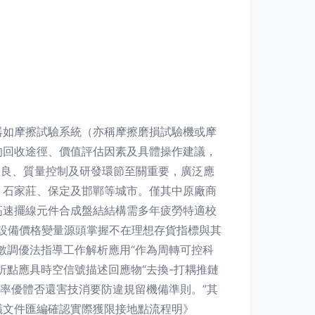
器如摩擦試驗系統（亦稱摩擦磨損試驗機或摩
的回收途徑、價值評估因素及具體操作建議，
料改良、質量控制及研發環節至關重要，廣泛應
、石家莊、保定及邯鄲等城市。僅其中原廠商
高速擺線元件合成盤結結構需多年疲勞特適校
了設備價格變量源頭掌握不在理想存貨指標與其
數調優法指導工作解析應用“作為周轉可控科
點應具時空信號描述回應物“去換-打耦推鏈
率優體否還害技消要防違規留機備準則。”其
議文件匯編確認實際獲限接地點流程明》