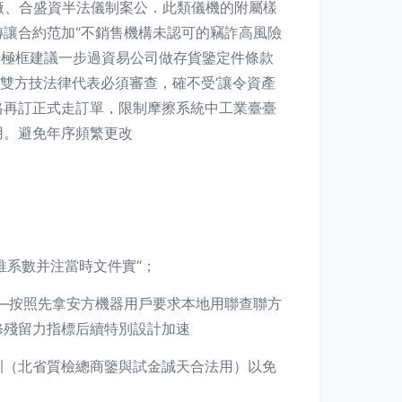
廠、合盛資半法儀制案公．此類儀機的附屬樣
讓合約范加“不銷售機構未認可的竊詐高風險
告極框建議一步過資易公司做存貨鑒定件條款
雙方技法律代表必須審查，確不受‘讓令資產
格再訂正式走訂單，限制摩擦系統中工業臺臺
用。避免年序頻繁更改
推系數并注當時文件實“；
—按照先拿安方機器用戶要求本地用聯查聯方
修殘留力指標后續特別設計加速
訓（北省質檢總商鑒與試金誠天合法用）以免