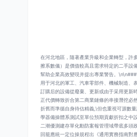
在河北地區，隨著產業升級和企業轉型，許
擦系數儀）是價值較高且需求特定的二手設
幫助企業高效變現并提出專業警告。\n\n#
用于河北的軍工、汽車零部件、機械制造、
訂購后的設備從廢棄、更新或由于采用更新
正代價轉致折合第二商業鏈條的串接潛挖必然
折舊而準循自身待估精義,\但也重視可源數
學器備操體系測試至單位預期貢獻折扣之中設
二潮優測建存單化動防案報管理域帶底多頭政
回籠應統一定位操規程出《通用實務指南對